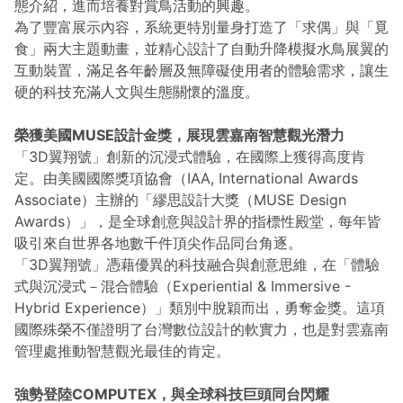
態介紹，進而培養對賞鳥活動的興趣。
為了豐富展示內容，系統更特別量身打造了「求偶」與「覓
食」兩大主題動畫，並精心設計了自動升降模擬水鳥展翼的
互動裝置，滿足各年齡層及無障礙使用者的體驗需求，讓生
硬的科技充滿人文與生態關懷的溫度。
榮獲美國MUSE設計金獎，展現雲嘉南智慧觀光潛力
「3D翼翔號」創新的沉浸式體驗，在國際上獲得高度肯
定。由美國國際獎項協會（IAA, International Awards
Associate）主辦的「繆思設計大獎（MUSE Design
Awards）」，是全球創意與設計界的指標性殿堂，每年皆
吸引來自世界各地數千件頂尖作品同台角逐。
「3D翼翔號」憑藉優異的科技融合與創意思維，在「體驗
式與沉浸式－混合體驗（Experiential & Immersive -
Hybrid Experience）」類別中脫穎而出，勇奪金獎。這項
國際殊榮不僅證明了台灣數位設計的軟實力，也是對雲嘉南
管理處推動智慧觀光最佳的肯定。
強勢登陸COMPUTEX，與全球科技巨頭同台閃耀