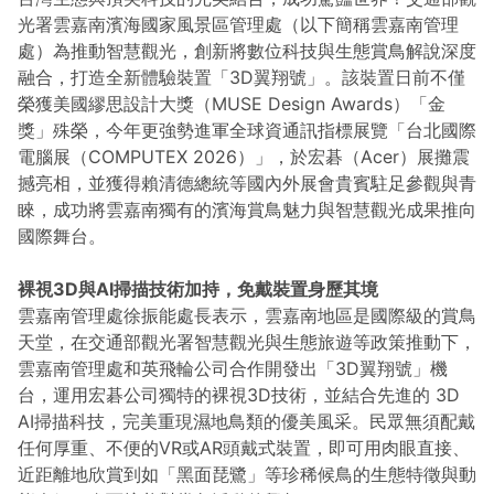
光署雲嘉南濱海國家風景區管理處（以下簡稱雲嘉南管理
處）為推動智慧觀光，創新將數位科技與生態賞鳥解說深度
融合，打造全新體驗裝置「3D翼翔號」。該裝置日前不僅
榮獲美國繆思設計大獎（MUSE Design Awards）「金
獎」殊榮，今年更強勢進軍全球資通訊指標展覽「台北國際
電腦展（COMPUTEX 2026）」，於宏碁（Acer）展攤震
撼亮相，並獲得賴清德總統等國內外展會貴賓駐足參觀與青
睞，成功將雲嘉南獨有的濱海賞鳥魅力與智慧觀光成果推向
國際舞台。
裸視3D與AI掃描技術加持，免戴裝置身歷其境
雲嘉南管理處徐振能處長表示，雲嘉南地區是國際級的賞鳥
天堂，在交通部觀光署智慧觀光與生態旅遊等政策推動下，
雲嘉南管理處和英飛輪公司合作開發出「3D翼翔號」機
台，運用宏碁公司獨特的裸視3D技術，並結合先進的 3D
AI掃描科技，完美重現濕地鳥類的優美風采。民眾無須配戴
任何厚重、不便的VR或AR頭戴式裝置，即可用肉眼直接、
近距離地欣賞到如「黑面琵鷺」等珍稀候鳥的生態特徵與動