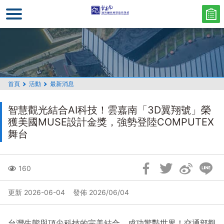
跳
到
主
要
內
容
區
首頁
活動
最新消息
塊
智慧觀光結合AI科技！雲嘉南「3D翼翔號」榮
獲美國MUSE設計金獎，強勢登陸COMPUTEX
舞台
跳
160
過
社
更新 2026-06-04
發佈 2026/06/04
群
分
台灣生態與頂尖科技的完美結合，成功驚豔世界！交通部觀
享