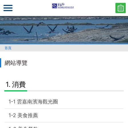
跳
到
主
要
內
容
區
首頁
塊
網站導覽
消費
雲嘉南濱海觀光圈
美食推薦