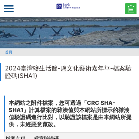
跳
到
主
要
內
容
區
首頁
塊
2024臺灣鹽生活節-鹽文化藝術嘉年華-檔案驗
證碼(SHA1)
本網站之附件檔案，您可透過「CRC SHA-
SHA1」計算檔案的雜湊值與本網站所標示的雜湊
值驗證碼進行比對，以驗證該檔案是由本網站所提
供，未經惡意竄改。
檔案名稱
檔案驗證碼