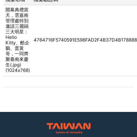
開幕典禮當
天，雲嘉南
管理處特別
邀請三麗鷗
三大明星：
Hello
4764716F5740591E596FAD2F4B37D4B17888
Kitty、酷企
鵝、蛋黃
哥，一同齊
聚臺南來慶
生(.jpg)
(1024x768)