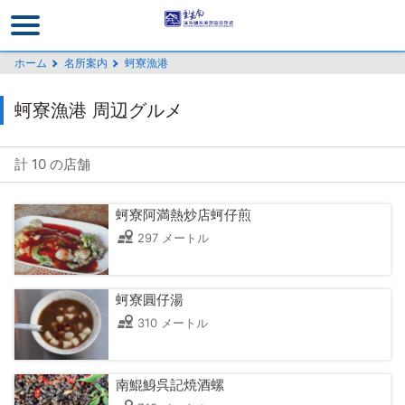
メ
イ
ン
ホーム
名所案内
蚵寮漁港
コ
ン
蚵寮漁港 周辺グルメ
テ
ン
ツ
計 10 の店舗
セ
ク
蚵寮阿満熱炒店蚵仔煎
シ
297 メートル
ョ
ン
に
蚵寮圓仔湯
行
310 メートル
く
南鯤鯓呉記焼酒螺