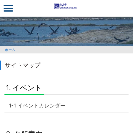
メ
イ
ン
コ
ン
テ
ン
ホーム
ツ
セ
サイトマップ
ク
シ
ョ
イベント
ン
に
行
イベントカレンダー
く