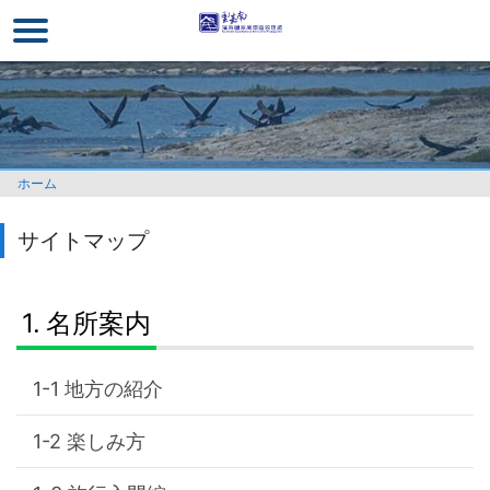
メ
イ
ン
コ
ン
テ
ン
ホーム
ツ
セ
サイトマップ
ク
シ
ョ
名所案内
ン
に
行
地方の紹介
く
楽しみ方