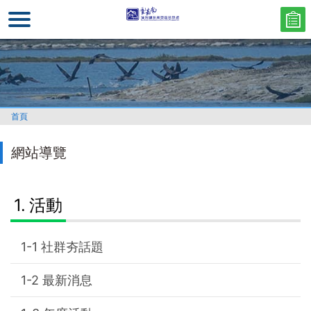
跳
到
主
要
內
容
區
首頁
塊
網站導覽
活動
社群夯話題
最新消息