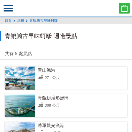
跳
到
主
首頁
消費
青鯤鯓古早味蚵嗲
要
內
青鯤鯓古早味蚵嗲 週邊景點
容
區
塊
共有 5 處景點
青山漁港
271 公尺
青鯤鯓扇形鹽田
368 公尺
將軍觀光漁港