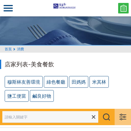
跳
到
主
要
內
容
區
首頁
消費
塊
店家列表-美食餐飲
穆斯林友善環境
綠色餐廳
田媽媽
米其林
鹽工便當
鹹良好物