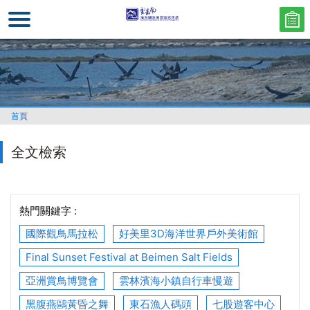
跳
到
主
要
內
容
區
首頁
塊
全文檢索
熱門關鍵字 :
國際觀鳥馬拉松
好美里3D海洋世界戶外美術館
Final Sunset Festival at Beimen Salt Fields
亞洲賞鳥博覽會
雲林濱海小鎮自行車慢遊
黑腹燕鷗黃昏之舞
東石漁人碼頭
七股遊客中心