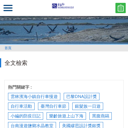
跳
到
主
要
內
容
區
首頁
塊
全文檢索
熱門關鍵字 :
雲林濱海小鎮自行車慢遊
巴黎DNA設計獎
自行車活動
臺灣自行車節
銀髮族一日遊
小編的防疫日記
樂齡旅遊上山下海
黑腹燕鷗
台南漫遊鹽鄉水晶教堂
美國繆思設計獎銀獎