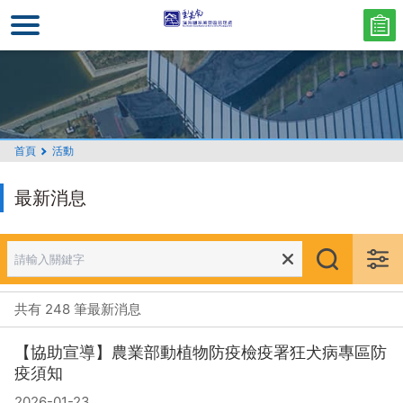
跳
到
主
要
內
容
區
首頁
活動
塊
最新消息
共有 248 筆最新消息
【協助宣導】農業部動植物防疫檢疫署狂犬病專區防
疫須知
2026-01-23