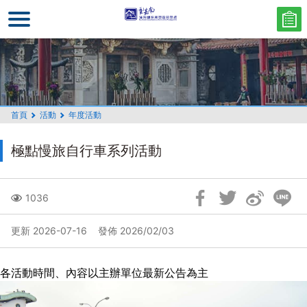
跳
到
主
要
內
容
區
首頁
活動
年度活動
塊
極點慢旅自行車系列活動
跳
1036
過
社
更新 2026-07-16
發佈 2026/02/03
群
分
各活動時間、內容以主辦單位最新公告為主
享