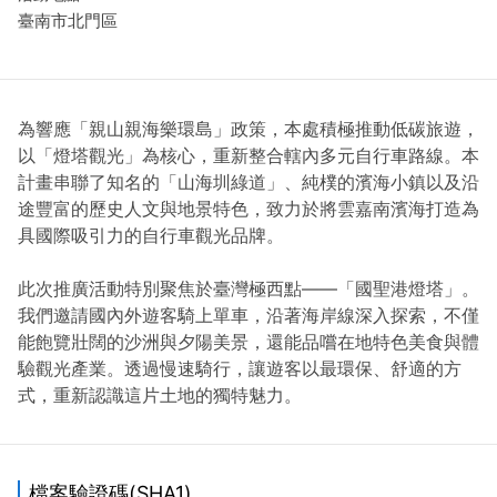
臺南市北門區
為響應「親山親海樂環島」政策，本處積極推動低碳旅遊，
以「燈塔觀光」為核心，重新整合轄內多元自行車路線。本
計畫串聯了知名的「山海圳綠道」、純樸的濱海小鎮以及沿
途豐富的歷史人文與地景特色，致力於將雲嘉南濱海打造為
具國際吸引力的自行車觀光品牌。
此次推廣活動特別聚焦於臺灣極西點——「國聖港燈塔」。
我們邀請國內外遊客騎上單車，沿著海岸線深入探索，不僅
能飽覽壯闊的沙洲與夕陽美景，還能品嚐在地特色美食與體
驗觀光產業。透過慢速騎行，讓遊客以最環保、舒適的方
式，重新認識這片土地的獨特魅力。
檔案驗證碼(SHA1)