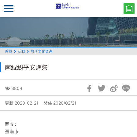
跳
到
主
要
內
容
區
首頁
活動
無形文化資產
塊
南鯤鯓平安鹽祭
跳
3804
過
社
更新 2020-02-21
發佈 2020/02/21
群
分
享
縣市：
臺南市