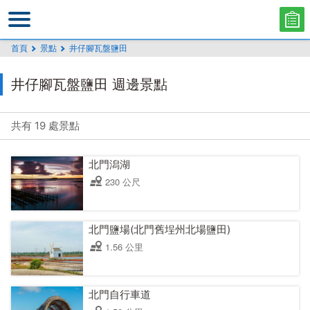
跳
到
主
首頁
景點
井仔腳瓦盤鹽田
要
內
井仔腳瓦盤鹽田 週邊景點
容
區
塊
共有 19 處景點
北門潟湖
230 公尺
北門鹽場(北門舊埕州北場鹽田)
1.56 公里
北門自行車道