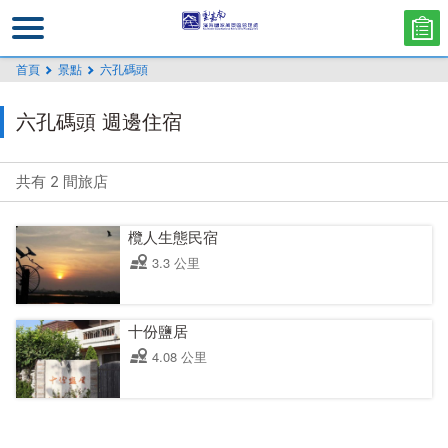
跳
到
主
首頁
景點
六孔碼頭
要
內
六孔碼頭 週邊住宿
容
區
塊
共有 2 間旅店
欖人生態民宿
3.3 公里
十份鹽居
4.08 公里