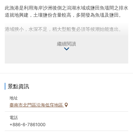
此漁港是利用海岸沙洲後側之潟湖水域或鹽田魚塭間之排水
道就地興建，土壤鹽份含量較高，多開發為魚塭及鹽田。
港域狹小，水深不足，稍大型船隻必須等候潮始能進出。
漫步在這個安靜純樸的漁村中，彷彿走在被時間遺忘的凝固
繼續閱讀
空間中，當地美食自然以蚵仔為最可口的菜餚，不管是蚵嗲
還是蚵仔麵線，保證讓喜愛海鮮的遊客食指大動。
景點資訊
地址
臺南市北門區沿海低窪地區
電話
+886-6-7861000