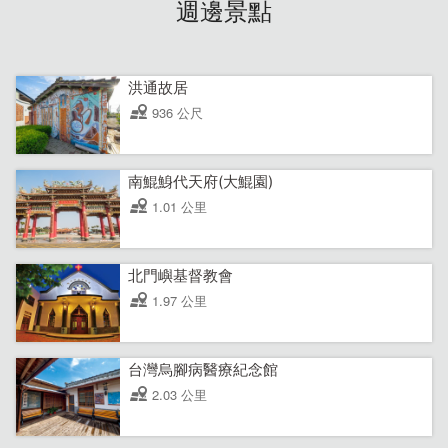
週邊景點
洪通故居
936 公尺
南鯤鯓代天府(大鯤園)
1.01 公里
北門嶼基督教會
1.97 公里
台灣烏腳病醫療紀念館
2.03 公里