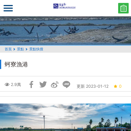
跳
到
主
要
內
容
區
首頁
景點
景點快搜
塊
蚵寮漁港
跳
2.9萬
更新 2023-01-12
0
過
社
群
分
享