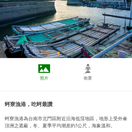
照片
街景
蚵寮漁港，吃蚵最讚
蚵寮漁港為台南市北門區附近沿海低窪地區，地形上受外傘
頂洲之遮蔽，冬、夏季平均潮差約1公尺，海象溫和。