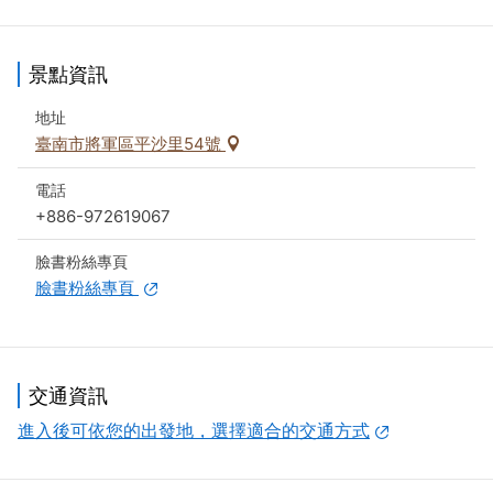
《喵喵愛吃土魠》《河馬望月》以及《貓仔曬魚》等畫作。
不論是大章魚還是烏魚子，這些充滿象徵的漁村產物，全都
成了3D彩繪圖的主角。這些彩繪作品的作者曾進成老師，
景點資訊
更會貼心地標示出最佳拍照點，讓來訪的旅人輕鬆拍出好照
地址
片！
臺南市將軍區平沙里54號
電話
+886-972619067
臉書粉絲專頁
臉書粉絲專頁
交通資訊
進入後可依您的出發地，選擇適合的交通方式