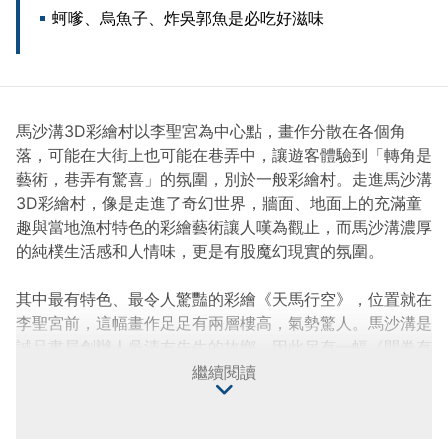
蚵嗲、烏魚子、炸吳郭魚是必吃好滋味
馬沙溝3D彩繪村以李聖宮為中心點，畫作分散在各個角
落，可能在大街上也可能在巷弄中，讓遊客體驗到「轉角是
藝術，巷弄有驚喜」的氛圍，別於一般彩繪村。走進馬沙溝
3D彩繪村，像是走進了奇幻世界，牆面、地面上的充滿童
趣與當地漁村特色的彩繪藝術讓人嘆為觀止，而馬沙溝濃厚
的純樸生活感和人情味，更是有股魔幻現實的氛圍。
其中最有特色、最令人驚豔的彩繪《天馬行空》，位置就在
李聖宮前，這幅畫作足足有兩層樓高，氣勢驚人。馬沙溝是
誠品書局創辦人吳清友先生的故鄉，因此另有一幅《開卷有
益》，繪著堆疊的書本成為書牆，裡面則以毛筆為橋樑，映
繼續閱讀
出誠品文化的韻味。
童趣的畫風呈現馬沙溝小漁村特有的漁村風情，周邊還有