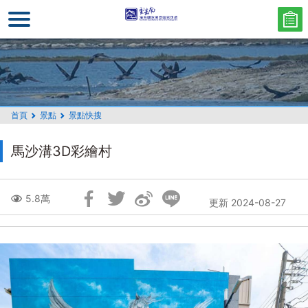
跳
到
主
要
內
容
區
首頁
景點
景點快搜
塊
馬沙溝3D彩繪村
跳
5.8萬
更新 2024-08-27
過
社
群
分
享