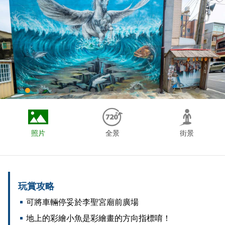
照片
全景
街景
玩賞攻略
可將車輛停妥於李聖宮廟前廣場
地上的彩繪小魚是彩繪畫的方向指標唷！