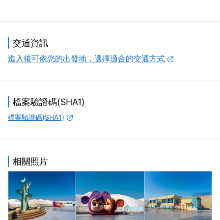
李良仁花了二個月的設計，並多次返回布袋老家，將創意融
入滄桑與記憶才啟發的靈感。近七米高、基座寬達五米的整
件作品，以銅板分割組合為波浪線條、帆面手形與流線頂翼
交通資訊
構成，象徵海洋、陽光、熱情與生命，銅雕內並有抽象的
魚、鹽、蚵、蟳等布袋特產；還有使海水結晶成鹽的太陽，
進入後可依您的出發地，選擇適合的交通方式
藉著作品本身鏤空所產生的光影變化，無限延伸觀者的想像
與視野。
檔案驗證碼(SHA1)
檔案驗證碼(SHA1)
相關照片