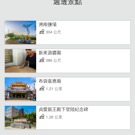
週邊景點
洲南鹽場
304 公尺
新來源醬園
386 公尺
布袋嘉應廟
1.21 公里
貞愛親王殿下登陸紀念碑
1.26 公里