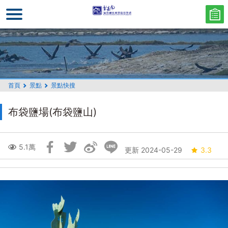
跳
到
主
要
內
容
區
首頁
景點
景點快搜
塊
布袋鹽場(布袋鹽山)
跳
5.1萬
更新 2024-05-29
3.3
過
社
群
分
享