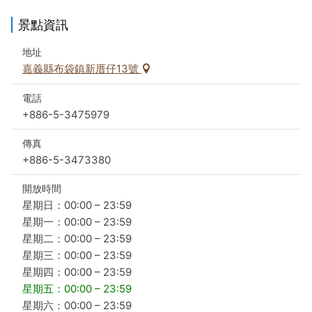
景點資訊
白花花的鹽田，曾經具有「白金」級的產業地位。和其他地
區的鹽田一樣，鹽工幾乎已經被機械化曬鹽所取代，布袋的
地址
鹽業因此式微，偌大的鹽埕上已看不到曬鹽、採鹽的景象，
嘉義縣布袋鎮新厝仔13號
而穿梭在鹽埕中的小火車，也早已功成身退了。
電話
+886-5-3475979
傳真
+886-5-3473380
開放時間
星期日：00:00 – 23:59
星期一：00:00 – 23:59
星期二：00:00 – 23:59
星期三：00:00 – 23:59
星期四：00:00 – 23:59
星期五：00:00 – 23:59
星期六：00:00 – 23:59
布袋鹽山入口意向標誌《千禧布袋》是國際知名的雕塑大師