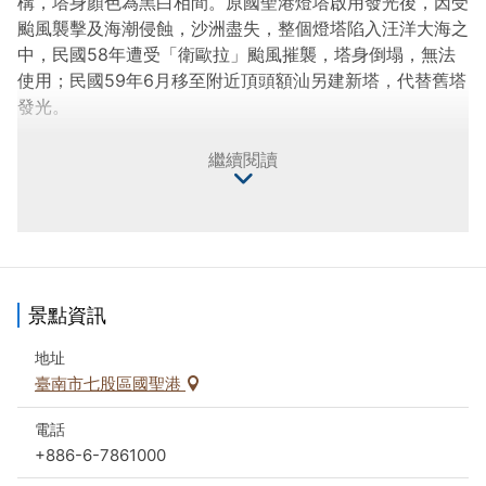
構，塔身顏色為黑白相間。原國聖港燈塔啟用發光後，因受
颱風襲擊及海潮侵蝕，沙洲盡失，整個燈塔陷入汪洋大海之
中，民國58年遭受「衛歐拉」颱風摧襲，塔身倒塌，無法
使用；民國59年6月移至附近頂頭額汕另建新塔，代替舊塔
發光。
一日遊建議行程：七股鹽山→臺灣鹽博物館→七股潟湖搭船
繼續閱讀
→國聖港燈塔。
晚上無照明，不建議夜間前往。
因北堤堤防北邊入口因風勢關係易沙土淤積，請民眾前往時
注意安全，以免車輪陷入泥沙中。建議從北堤堤防南邊入口
景點資訊
進入。
地址
臺南市七股區國聖港
電話
+886-6-7861000