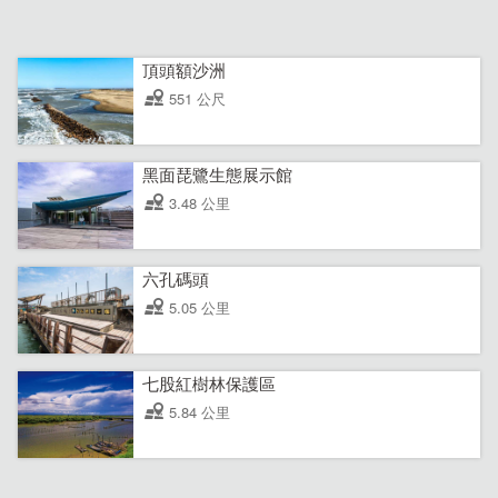
頂頭額沙洲
551 公尺
黑面琵鷺生態展示館
3.48 公里
六孔碼頭
5.05 公里
七股紅樹林保護區
5.84 公里