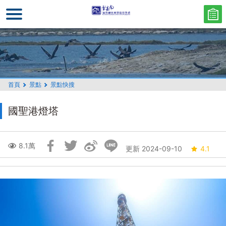
跳
到
主
要
內
容
區
首頁
景點
景點快搜
塊
國聖港燈塔
跳
8.1萬
更新 2024-09-10
4.1
過
社
群
分
享