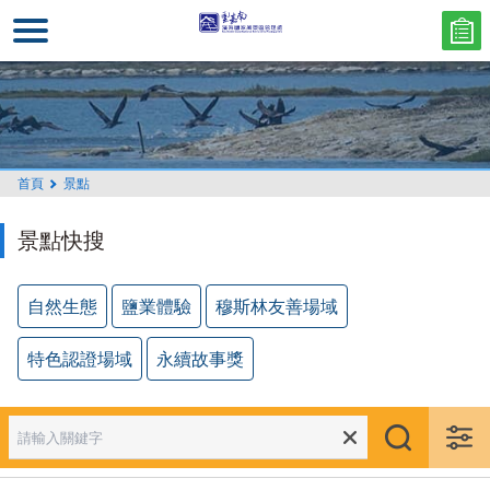
跳
到
主
要
內
容
區
首頁
景點
塊
景點快搜
自然生態
鹽業體驗
穆斯林友善場域
特色認證場域
永續故事獎