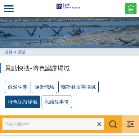
跳
到
主
要
內
容
區
首頁
景點
塊
景點快搜-特色認證場域
自然生態
鹽業體驗
穆斯林友善場域
特色認證場域
永續故事獎