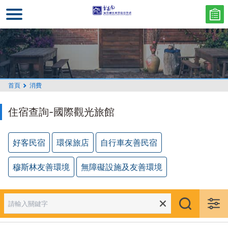
跳
到
主
要
內
容
區
首頁
消費
塊
住宿查詢-國際觀光旅館
好客民宿
環保旅店
自行車友善民宿
穆斯林友善環境
無障礙設施及友善環境