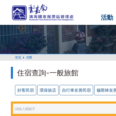
跳
到
主
活動
要
內
容
區
塊
:::
首頁
消費
住宿查詢-一般旅館
好客民宿
環保旅店
自行車友善民宿
穆斯林友