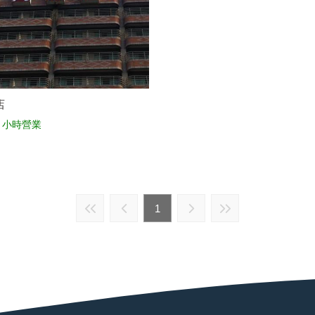
店
 小時營業
1