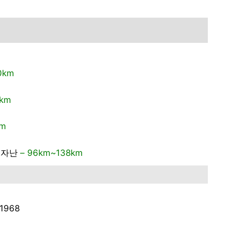
0km
3km
km
윈자난
– 96km~138km
1968