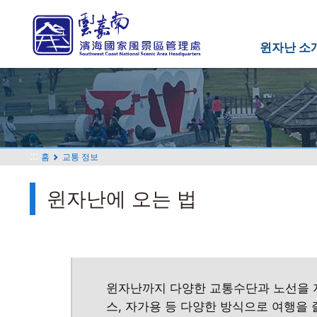
주
요
내
윈자난 소
용
섹
션
으
로
이
:::
홈
교통 정보
동
윈자난에 오는 법
윈자난까지 다양한 교통수단과 노선을 자
스, 자가용 등 다양한 방식으로 여행을 