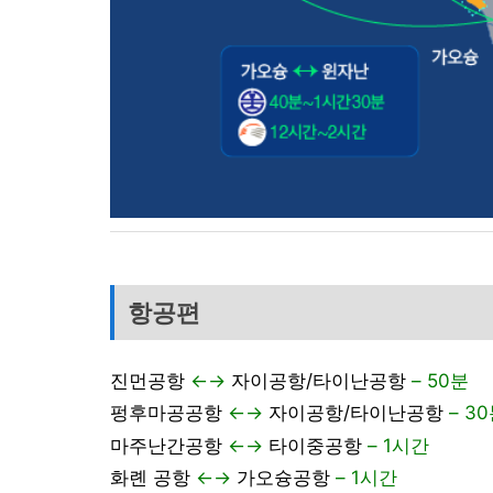
항공편
진먼공항
←→
자이공항/타이난공항
– 50분
펑후마공공항
←→
자이공항/타이난공항
– 3
마주난간공항
←→
타이중공항
– 1시간
화롄 공항
←→
가오슝공항
– 1시간