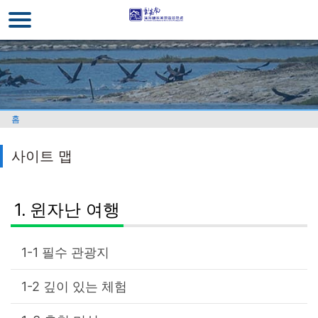
주
요
내
용
섹
션
으
홈
로
이
사이트 맵
동
윈자난 여행
필수 관광지
깊이 있는 체험