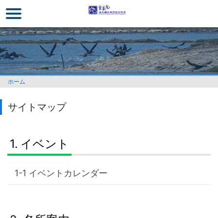
メ
イ
ン
コ
ン
テ
ン
ホーム
ツ
セ
サイトマップ
ク
シ
ョ
イベント
ン
に
行
イベントカレンダー
く