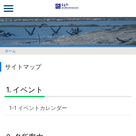
メ
イ
ン
コ
ン
テ
ン
ホーム
ツ
セ
サイトマップ
ク
シ
ョ
イベント
ン
に
行
イベントカレンダー
く