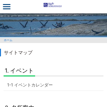
メ
イ
ン
コ
ン
テ
ン
ホーム
ツ
セ
サイトマップ
ク
シ
ョ
イベント
ン
に
行
イベントカレンダー
く