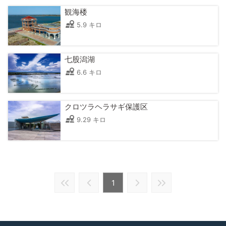
観海楼
5.9 キロ
七股潟湖
6.6 キロ
クロツラヘラサギ保護区
9.29 キロ
1