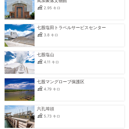
篤加聚落文物館
2.95 キロ
七股塩田トラベルサービスセンター
3.8 キロ
七股塩山
4.11 キロ
七股マングローブ保護区
4.79 キロ
六孔埠頭
5.73 キロ