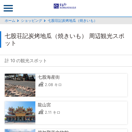
メ
イ
ン
ホーム
ショッピング
七股荘記炭烤地瓜（焼きいも）
コ
ン
七股荘記炭烤地瓜（焼きいも） 周辺観光スポ
テ
ット
ン
ツ
セ
計 10 の観光スポット
ク
シ
七股海産街
ョ
2.08 キロ
ン
に
行
龍山宮
く
2.11 キロ