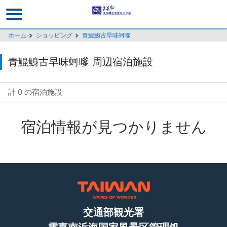
メ
イ
ン
ホーム
ショッピング
青鯤鯓古早味蚵嗲
コ
ン
青鯤鯓古早味蚵嗲 周辺宿泊施設
テ
ン
ツ
計 0 の宿泊施設
セ
ク
宿泊情報が見つかりません
シ
ョ
ン
に
行
く
交通部観光署