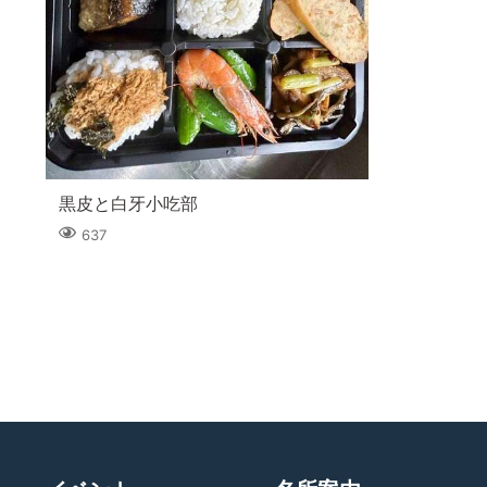
黒皮と白牙小吃部
637