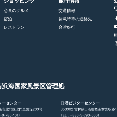
ショッピング
旅行情報
必食のグルメ
交通情報
宿泊
緊急時等の連絡先
レストラン
台湾好行
南浜海国家風景区管理処
ターセンター
口湖ビジターセンター
 台南市北門区北門里舊埕200号
653002 雲林県口湖郷梧南村光明路1
-6-786-1017
TEL：+886-5-790-6601