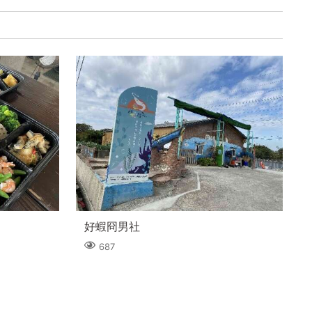
好蝦冏男社
687