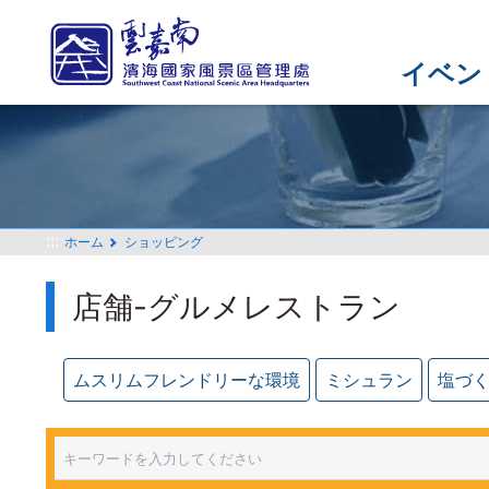
メ
イ
ン
イベン
コ
ン
テ
ン
ツ
セ
:::
ホーム
ショッピング
ク
シ
店舗-グルメレストラン
ョ
ン
に
行
ムスリムフレンドリーな環境
ミシュラン
塩づ
く