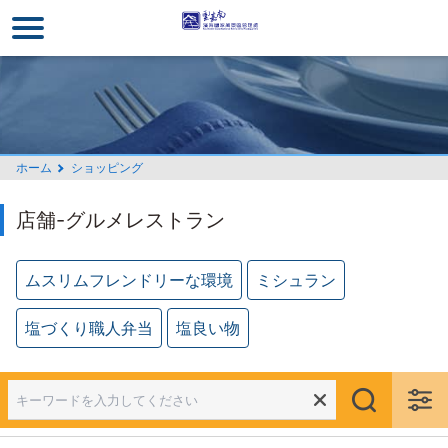
メ
イ
ン
コ
ン
テ
ン
ホーム
ショッピング
ツ
セ
店舗-グルメレストラン
ク
シ
ョ
ムスリムフレンドリーな環境
ミシュラン
ン
に
塩づくり職人弁当
塩良い物
行
く