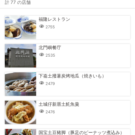
計 77 の店舗
福隆レストラン
2755
北門嶼餐庁
2535
下崙土撥薯炭烤地瓜（焼きいも）
2479
土城仔新厝土魠魚羹
2476
国宝土豆豬脚（豚足のピーナッツ煮込み）