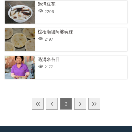
過溝豆花
2206
椬梧廟後阿婆碗粿
2197
過溝米苔目
2177
2