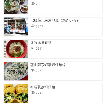
2356
七股荘記炭烤地瓜（焼きいも）
2347
蘆竹溝陽春麺
2311
龍山阿宗蚵嗲蚵仔麺線
2250
布袋双燕蚵仔包
2249