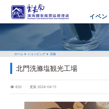
メ
イ
ン
イベン
コ
ン
テ
ン
ツ
セ
:::
ホーム
ショッピング
店舗
ク
シ
北門洗滌塩観光工場
ョ
ン
に
行
820
更新 2024-04-11
く