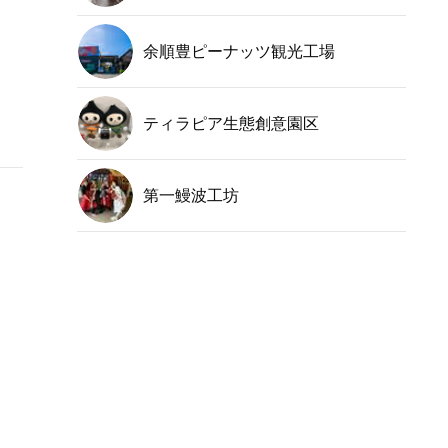
余順豊ピーナッツ観光工場
ティラピア生態創意園区
第一鰻波工坊