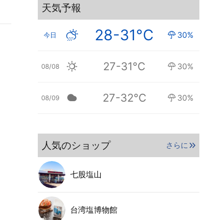
天気予報
28-31°C
30%
今日
27-31°C
30%
08/08
27-32°C
30%
08/09
人気のショップ
さらに
七股塩山
台湾塩博物館