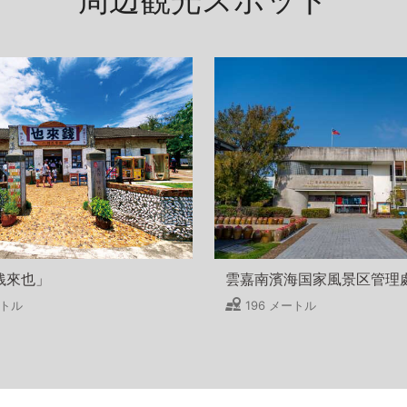
銭來也」
雲嘉南濱海国家風景区管理
ートル
196 メートル