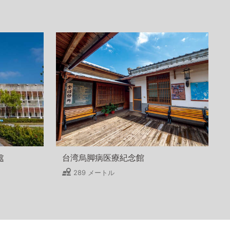
處
台湾烏脚病医療紀念館
289 メートル