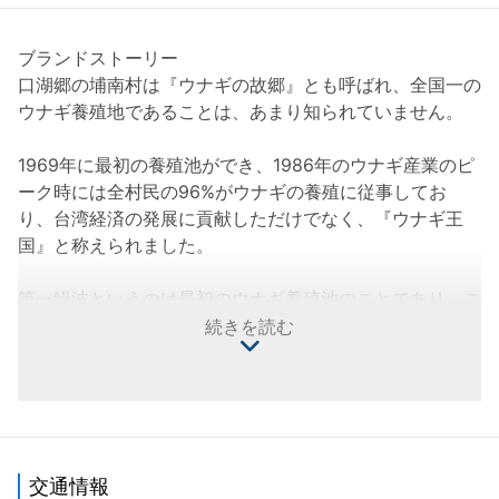
ブランドストーリー
口湖郷の埔南村は『ウナギの故郷』とも呼ばれ、全国一の
ウナギ養殖地であることは、あまり知られていません。
1969年に最初の養殖池ができ、1986年のウナギ産業のピ
ーク時には全村民の96%がウナギの養殖に従事してお
り、台湾経済の発展に貢献しただけでなく、『ウナギ王
国』と称えられました。
第一鰻波というのは最初のウナギ養殖池のことであり、こ
の業界の栄枯盛衰を見てきており、地元の人たちの不撓不
続きを読む
屈の精神のシンボルでもあります。
高卒とともにバスガイドとして働いてから、台北工業専門
学校で機械設計を学んだ厳竹英さんは、第一鰻波の陳錦謀
さんと知り合ってから、華やかな都会から口湖郷に引っ越
しました。ぬるぬるしたウナギを見ても、恐くてつかめ
交通情報