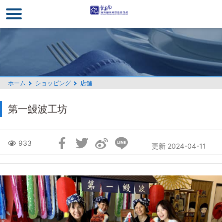
メ
イ
ン
コ
ン
テ
ン
ホーム
ショッピング
店舗
ツ
セ
第一鰻波工坊
ク
シ
ョ
Skip
933
更新 2024-04-11
ン
Social
に
Block
行
く