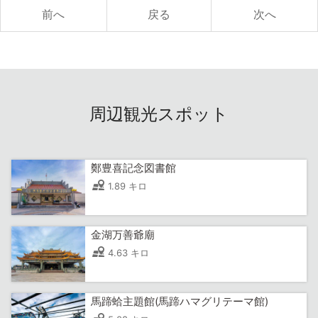
前へ
戻る
次へ
ウナギ三遷の故事、おいしいウナギ料理といった情報を提
供して、台湾人が元気になることを希望しています。
受賞歴
2012年『雲林県優良生産販売チーム』
『雲林県農会農事発表』1位
周辺観光スポット
2013年『2013雲林県模範農民』
2013年『全国十大模範漁民』
2013年『全国十大優良生産販売チーム』
2014年 農業委員会主催「全国生産販売履歴の達人賞」
鄭豊喜記念図書館
2016年 「農村好物」に入選
1.89 キロ
（出所：公式サイト）
金湖万善爺廟
加工品：胭脂ウナギ
4.63 キロ
商品：ウナギかば焼きレトルトパック
馬蹄蛤主題館(馬蹄ハマグリテーマ館)