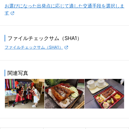
ず、一度は出ていこうと思いましたが、最後は開き直りま
お選びになった出発点に応じて適した交通手段を選択しま
した。
す
ご主人と養殖の研究に取り組み、ウナギ料理をプロモート
するとともに、2007年の生産販売履歴制度の発足にとも
なってSGS試験に合格し、さらに善玉菌による水質改善で
ファイルチェックサム（SHA1）
水資源のムダを省き、土地の改善にも貢献しており、ここ
ファイルチェックサム（SHA1）
での育成率は90%を超えています。
第一鰻波のウナギは主に日本に輸出されています。日本で
は台湾産のウナギはなかなかの好評であり、ウナギはビタ
関連写真
ミンA、E、EPA、DHAを含み、カルシウム、亜鉛、コラ
ーゲンも豊かで、「食べる化粧品」とも呼ばれ、日本人の
長寿の秘訣の一つでもあります。
自分の養殖場からよく肥えたウナギを精選し、『第一鰻波
胭脂ウナギ』を考案するとともに、養殖産業を紹介して、
ウナギの秘密を知ってもらっており、ウナギストーリー、
ウナギの養殖プロセス、ウナギの種類、ウナギの恋愛史、