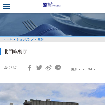
メ
イ
ン
コ
ン
テ
ン
ホーム
ショッピング
店舗
ツ
セ
北門嶼餐庁
ク
シ
ョ
Skip
2537
更新 2026-04-20
ン
Social
に
Block
行
く