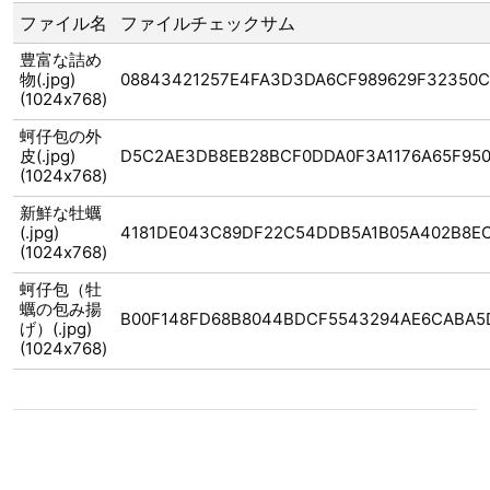
ファイル名
ファイルチェックサム
豊富な詰め
物(.jpg)
08843421257E4FA3D3DA6CF989629F32350
(1024x768)
蚵仔包の外
皮(.jpg)
D5C2AE3DB8EB28BCF0DDA0F3A1176A65F95
(1024x768)
新鮮な牡蠣
(.jpg)
4181DE043C89DF22C54DDB5A1B05A402B8E
(1024x768)
蚵仔包（牡
蠣の包み揚
B00F148FD68B8044BDCF5543294AE6CABA5
げ）(.jpg)
(1024x768)