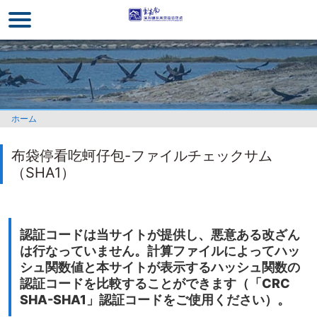
メ
イ
ン
コ
ン
テ
ン
ホーム
ツ
セ
布袋停看吃蚵仔包-ファイルチェックサム
ク
（SHA1）
シ
ョ
ン
に
認証コードは当サイトが提供し、悪意ある改ざん
行
は行なっていません。計算ファイルによってハッ
く
シュ関数値と本サイトが表示するハッシュ関数の
認証コードを比較することができます（「CRC
SHA-SHA1」認証コードをご使用ください）。