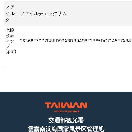
ファ
イル
ファイルチェックサム
名
七股
散策
マッ
26368E70D7B8BD99A3DB9498F2B65DC7145F7AB4
プ
(.pdf)
交通部観光署
雲嘉南浜海国家風景区管理処