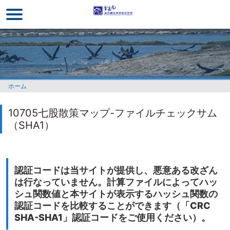
メ
イ
ン
コ
ン
テ
ン
ホーム
ツ
セ
10705七股散策マップ-ファイルチェックサム
ク
（SHA1）
シ
ョ
ン
に
認証コードは当サイトが提供し、悪意ある改ざん
行
は行なっていません。計算ファイルによってハッ
く
シュ関数値と本サイトが表示するハッシュ関数の
認証コードを比較することができます（「CRC
SHA-SHA1」認証コードをご使用ください）。