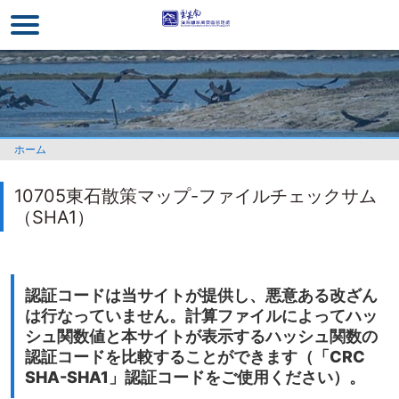
メ
イ
ン
コ
ン
テ
ン
ホーム
ツ
セ
10705東石散策マップ-ファイルチェックサム
ク
（SHA1）
シ
ョ
ン
に
認証コードは当サイトが提供し、悪意ある改ざん
行
は行なっていません。計算ファイルによってハッ
く
シュ関数値と本サイトが表示するハッシュ関数の
認証コードを比較することができます（「CRC
SHA-SHA1」認証コードをご使用ください）。