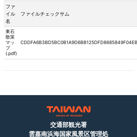
ファ
イル
ファイルチェックサム
名
東石
散策
マッ
CDDFA6B3BD5BC0B1A9D6BB125DFD8685849F04E
プ
(.pdf)
交通部観光署
雲嘉南浜海国家風景区管理処