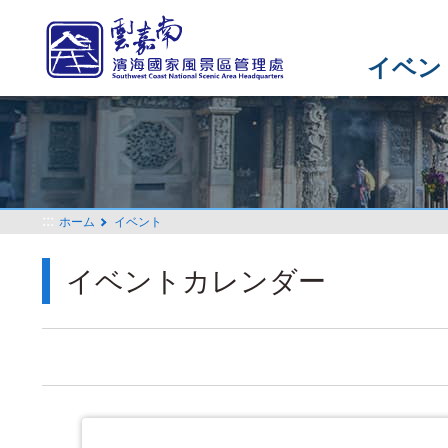
メ
イ
ン
イベン
コ
ン
テ
ン
ツ
セ
:::
ホーム
イベント
ク
シ
イベントカレンダー
ョ
ン
に
行
く