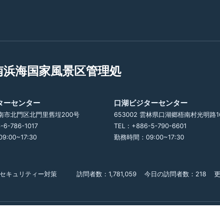
南浜海国家風景区管理処
ターセンター
口湖ビジターセンター
 台南市北門区北門里舊埕200号
653002 雲林県口湖郷梧南村光明路1
-6-786-1017
TEL：+886-5-790-6601
:00~17:30
勤務時間：09:00~17:30
セキュリティー対策
訪問者数：1,781,059
今日の訪問者数：218
更
Copyright © 交通部観光署雲嘉南浜海国家風景区 全著作権所有