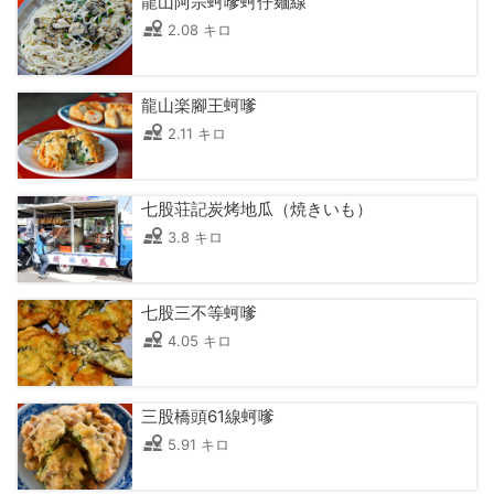
龍山阿宗蚵嗲蚵仔麺線
2.08 キロ
龍山楽腳王蚵嗲
2.11 キロ
七股荘記炭烤地瓜（焼きいも）
3.8 キロ
七股三不等蚵嗲
4.05 キロ
三股橋頭61線蚵嗲
5.91 キロ