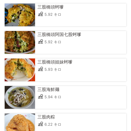
三股橋頭蚵嗲
5.92 キロ
三股橋頭阿国七股蚵嗲
5.92 キロ
三股橋頭姐妹蚵嗲
5.93 キロ
三股海鮮麺
5.94 キロ
三股肉粽
6.22 キロ