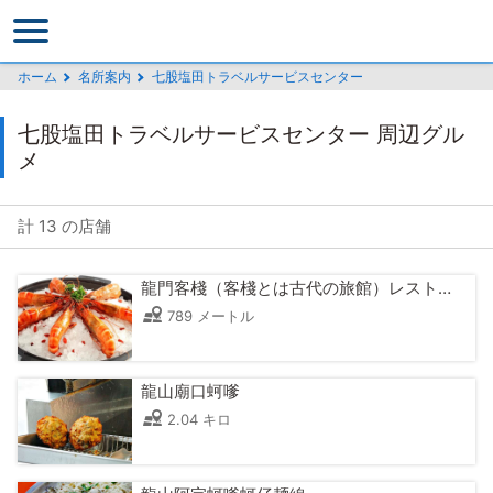
メ
イ
ン
ホーム
名所案内
七股塩田トラベルサービスセンター
コ
ン
七股塩田トラベルサービスセンター 周辺グル
テ
メ
ン
ツ
セ
計 13 の店舗
ク
シ
龍門客棧（客棧とは古代の旅館）レストラン
ョ
789 メートル
ン
に
行
龍山廟口蚵嗲
く
2.04 キロ