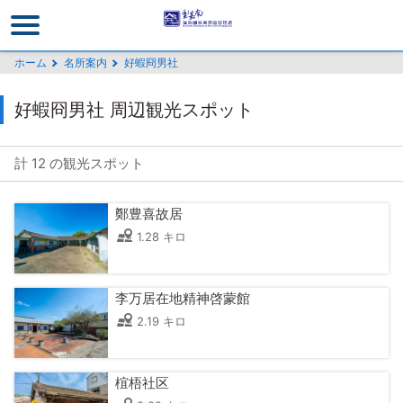
メ
イ
ン
ホーム
名所案内
好蝦冏男社
コ
ン
好蝦冏男社 周辺観光スポット
テ
ン
ツ
計 12 の観光スポット
セ
ク
鄭豊喜故居
シ
1.28 キロ
ョ
ン
に
李万居在地精神啓蒙館
行
2.19 キロ
く
椬梧社区