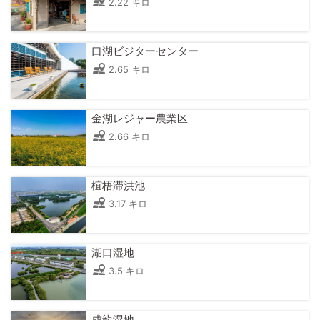
2.22 キロ
口湖ビジターセンター
2.65 キロ
金湖レジャー農業区
2.66 キロ
椬梧滞洪池
3.17 キロ
湖口湿地
3.5 キロ
成龍湿地