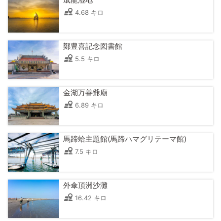
4.68 キロ
鄭豊喜記念図書館
5.5 キロ
金湖万善爺廟
6.89 キロ
馬蹄蛤主題館(馬蹄ハマグリテーマ館)
7.5 キロ
外傘頂洲沙灘
16.42 キロ