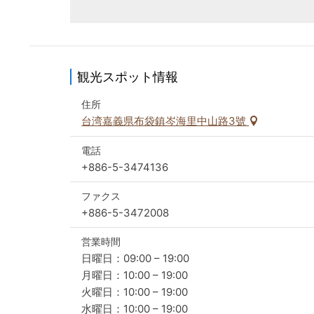
ら魚市場で新鮮な魚のせりを始めます。せ
ひと山売り、魚屋と観光客が値をつける様
内の計数十軒の屋台では最高の海の幸を賞
揚げ饅頭、蒸しイカ、蒸しエビなど、どれ
観光スポット情報
住所
台湾嘉義県布袋鎮岑海里中山路3號
電話
+886-5-3474136
ファクス
+886-5-3472008
営業時間
日曜日：09:00 – 19:00
月曜日：10:00 – 19:00
火曜日：10:00 – 19:00
水曜日：10:00 – 19:00