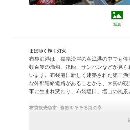
写真
まばゆく輝く灯火
布袋漁港は、嘉義沿岸の各漁港の中でも停
数百隻の漁船、筏船、サンパンなどが見ら
います。布袋港に新しく建築された第三漁
な外部連絡道路があることから、大勢の観
事に生まれ変わり、布袋塩田、塩山の風景
布袋観光魚市─食欲をそそる海の幸
布袋魚市場に隣接する観光魚市は、旧暦正
象がよい日でありさえすれば、漁民が朝か