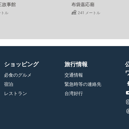
三故事館
布袋嘉応廟
ートル
241 メートル
ショッピング
旅行情報
必食のグルメ
交通情報
宿泊
緊急時等の連絡先
レストラン
台湾好行