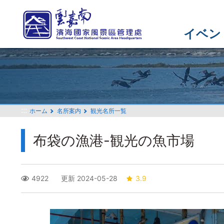
メ
イ
ン
イベン
コ
ン
テ
ン
ツ
セ
:::
ホーム
名所案内
観光名所一覧
ク
シ
布袋の漁港-観光の魚市場
ョ
ン
に
行
4922
更新 2024-05-28
3.9
く