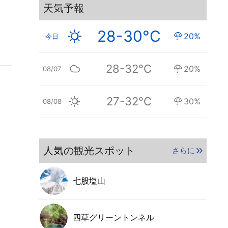
天気予報
28-30°C
20%
今日
28-32°C
20%
08/07
27-32°C
30%
08/08
人気の観光スポット
さらに
七股塩山
四草グリーントンネル