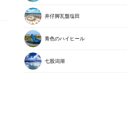
井仔脚瓦盤塩田
青色のハイヒール
七股潟湖