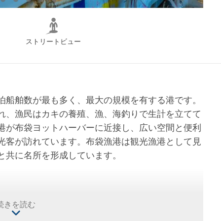
ストリートビュー
泊船舶数が最も多く、最大の規模を有する港です。
れ、漁民はカキの養殖、漁、海釣りで生計を立てて
港が布袋ヨットハーバーに近接し、広い空間と便利
光客が訪れています。布袋漁港は観光漁港として見
と共に名所を形成しています。
月2日目と16日が休業日です。それ以外は海上の気
続きを読む
ら海に出て、昼過ぎに次々と港に戻り、午後2時か