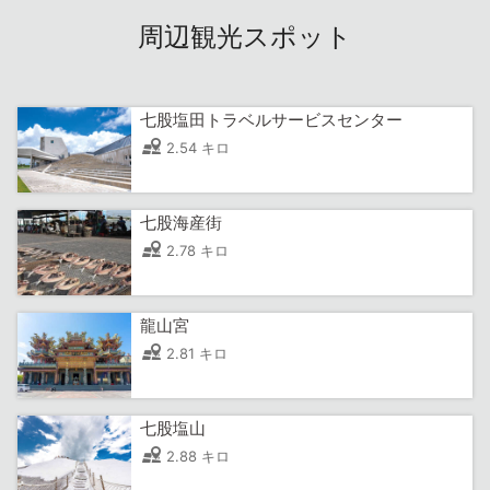
周辺観光スポット
七股塩田トラベルサービスセンター
2.54 キロ
七股海産街
2.78 キロ
龍山宮
2.81 キロ
七股塩山
2.88 キロ