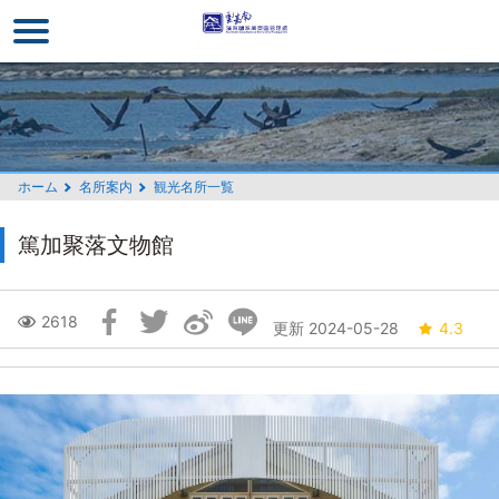
メ
イ
ン
コ
ン
テ
ン
ホーム
名所案内
観光名所一覧
ツ
セ
篤加聚落文物館
ク
シ
ョ
Skip
2618
更新 2024-05-28
4.3
ン
Social
に
Block
行
く