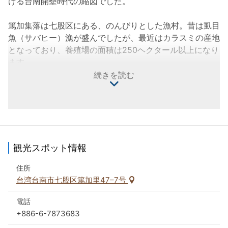
ける台南開墾時代の縮図でした。
篤加集落は七股区にある、のんびりとした漁村。昔は虱目
魚（サバヒー）漁が盛んでしたが、最近はカラスミの産地
となっており、養殖場の面積は250ヘクタール以上になり
ます。
続きを読む
「篤加聚落文物館」は台南で最初の集落型文物館であり、
地域博物館のコンセプトで運営されており、4エリア8テ
ーマに分かれ、マルチメディア、写真、文献、ビデオとい
った媒体を通して、多彩な篤加集落文化を展示していま
す。ここは通常は対外開放されていないので、参観したい
ときは、地域の活動センターまでお問い合わせください。
観光スポット情報
住所
台湾台南市七股区篤加里47–7号
電話
+886-6-7873683