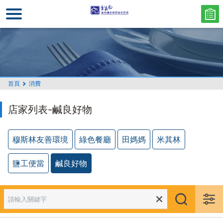
跳
到
主
要
內
容
區
首頁
消費
塊
店家列表-鹹良好物
穆斯林友善環境
綠色餐廳
田媽媽
米其林
鹽工便當
鹹良好物