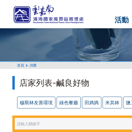
跳
到
主
活動
要
內
容
區
塊
:::
首頁
消費
店家列表-鹹良好物
穆斯林友善環境
綠色餐廳
田媽媽
米其林
鹽