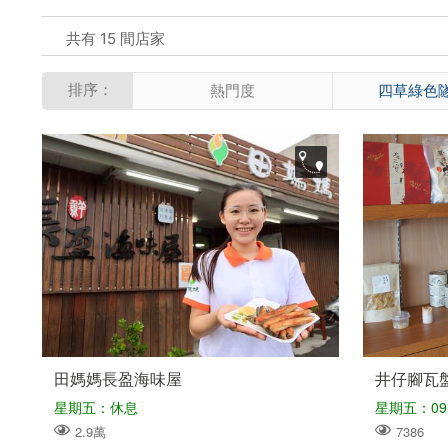
共有 15 間店家
排序：
熱門度
四草綠色
田媽媽長盈海味屋
井仔腳瓦
星期五：休息
星期五：09:0
2.9萬
7386