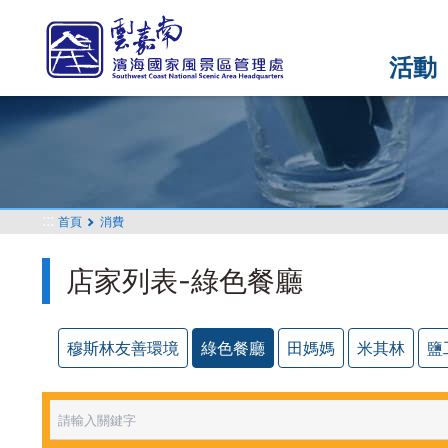
跳
到
主
活動
要
內
容
區
塊
:::
首頁
消費
店家列表-綠色餐廳
穆斯林友善環境
綠色餐廳
田媽媽
米其林
鹽