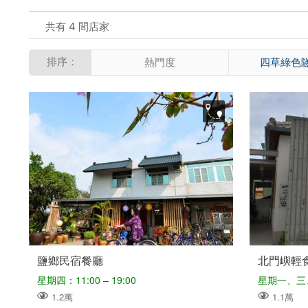
共有 4 間店家
排序：
熱門度
四草綠色
鹽鄉民宿餐廳
北門嶼輕
星期四：11:00 – 19:00
1.2萬
1.1萬