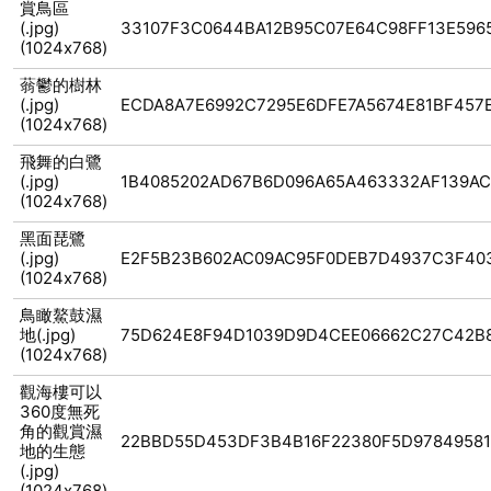
賞鳥區
(.jpg)
33107F3C0644BA12B95C07E64C98FF13E596
(1024x768)
蓊鬱的樹林
(.jpg)
ECDA8A7E6992C7295E6DFE7A5674E81BF457
(1024x768)
飛舞的白鷺
(.jpg)
1B4085202AD67B6D096A65A463332AF139A
(1024x768)
黑面琵鷺
(.jpg)
E2F5B23B602AC09AC95F0DEB7D4937C3F40
(1024x768)
鳥瞰鰲鼓濕
地(.jpg)
75D624E8F94D1039D9D4CEE06662C27C42B
(1024x768)
觀海樓可以
360度無死
角的觀賞濕
22BBD55D453DF3B4B16F22380F5D97849581
地的生態
(.jpg)
(1024x768)