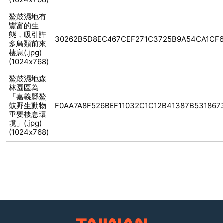
鰲鼓濕地有
豐富的生
態，吸引許
30262B5D8EC467CEF271C3725B9A54CA1CF
多鳥類前來
棲息(.jpg)
(1024x768)
鰲鼓濕地森
林園區為
「嘉義縣鰲
鼓野生動物
F0AA7A8F526BEF11032C1C12B41387B531867
重要棲息環
境」(.jpg)
(1024x768)