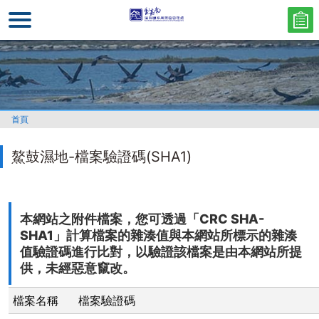
跳
到
主
要
內
容
區
首頁
塊
鰲鼓濕地-檔案驗證碼(SHA1)
本網站之附件檔案，您可透過「CRC SHA-
SHA1」計算檔案的雜湊值與本網站所標示的雜湊
值驗證碼進行比對，以驗證該檔案是由本網站所提
供，未經惡意竄改。
檔案名稱
檔案驗證碼