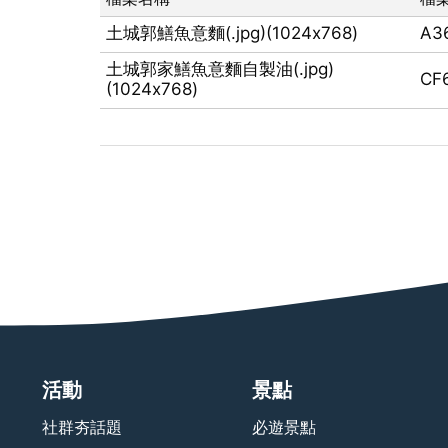
土城郭鱔魚意麵(.jpg)(1024x768)
A3
土城郭家鱔魚意麵自製油(.jpg)
CF
(1024x768)
活動
景點
社群夯話題
必遊景點