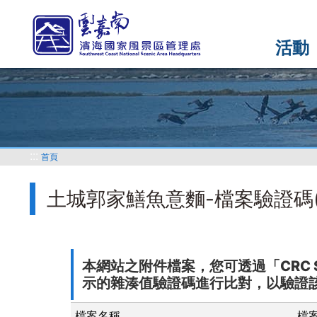
跳
到
主
活動
要
內
容
區
塊
:::
首頁
土城郭家鱔魚意麵-檔案驗證碼(S
本網站之附件檔案，您可透過「CRC 
示的雜湊值驗證碼進行比對，以驗證
檔案名稱
檔