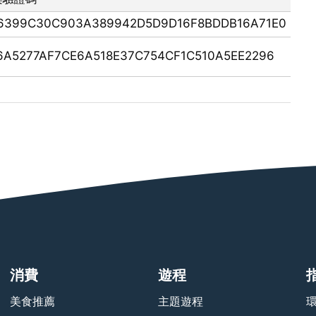
6399C30C903A389942D5D9D16F8BDDB16A71E0
6A5277AF7CE6A518E37C754CF1C510A5EE2296
消費
遊程
美食推薦
主題遊程