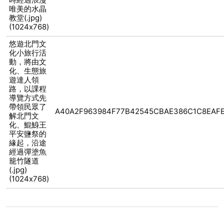
唯美的水晶
教堂(.jpg)
(1024x768)
悠遊北門文
化小旅行活
動，將由文
化、生態旅
遊達人領
路，以課程
導覽方式先
帶領民眾了
A40A2F963984F77B42545CBAE386C1C8EAF
解北門文
化、鯤鯓王
平安鹽祭的
緣起，沿途
經過彈塗魚
籠竹隧道
(.jpg)
(1024x768)