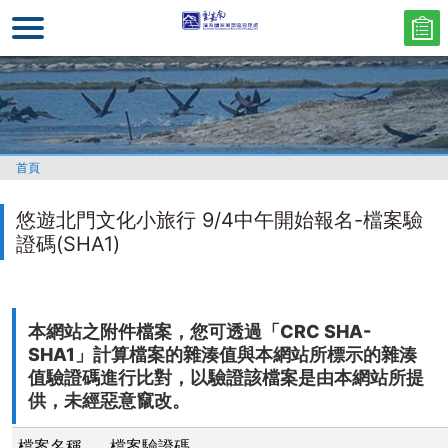
跳
到
主
要
內
容
區
首頁
塊
悠遊北門文化小旅行 9/4中午開始報名-檔案驗
證碼(SHA1)
本網站之附件檔案，您可透過「CRC SHA-
SHA1」計算檔案的雜湊值與本網站所標示的雜湊
值驗證碼進行比對，以驗證該檔案是由本網站所提
供，未經惡意竄改。
檔案名稱
檔案驗證碼